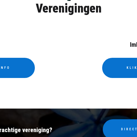
Verenigingen
Im
INFO
KLI
rachtige vereniging?
DIREC