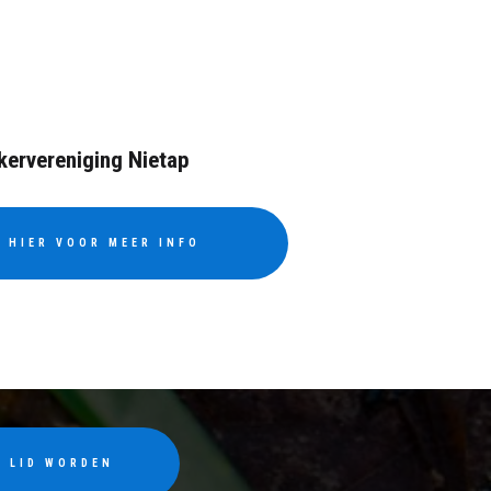
kervereniging Nietap
K HIER VOOR MEER INFO
T LID WORDEN