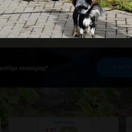
1
2
3
4
5
achtige vereniging?
DIRECT